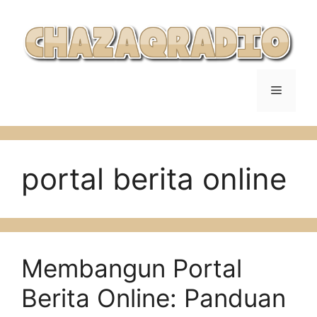
Langsung
ke
isi
Menu
portal berita online
Membangun Portal
Berita Online: Panduan