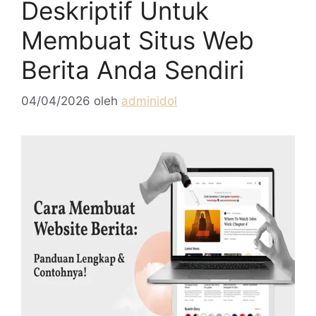
Deskriptif Untuk
Membuat Situs Web
Berita Anda Sendiri
04/04/2026
oleh
adminidol