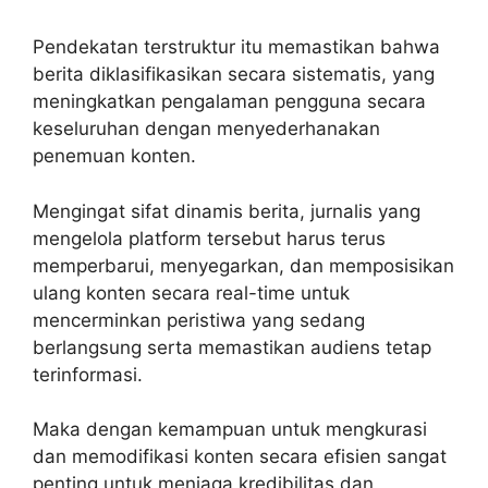
Pendekatan terstruktur itu memastikan bahwa
berita diklasifikasikan secara sistematis, yang
meningkatkan pengalaman pengguna secara
keseluruhan dengan menyederhanakan
penemuan konten.
Mengingat sifat dinamis berita, jurnalis yang
mengelola platform tersebut harus terus
memperbarui, menyegarkan, dan memposisikan
ulang konten secara real-time untuk
mencerminkan peristiwa yang sedang
berlangsung serta memastikan audiens tetap
terinformasi.
Maka dengan kemampuan untuk mengkurasi
dan memodifikasi konten secara efisien sangat
penting untuk menjaga kredibilitas dan