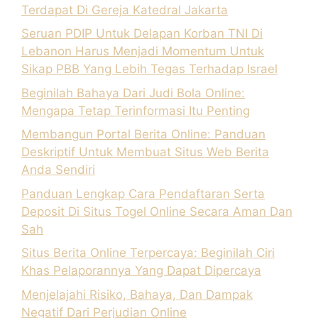
Terdapat Di Gereja Katedral Jakarta
Seruan PDIP Untuk Delapan Korban TNI Di
Lebanon Harus Menjadi Momentum Untuk
Sikap PBB Yang Lebih Tegas Terhadap Israel
Beginilah Bahaya Dari Judi Bola Online:
Mengapa Tetap Terinformasi Itu Penting
Membangun Portal Berita Online: Panduan
Deskriptif Untuk Membuat Situs Web Berita
Anda Sendiri
Panduan Lengkap Cara Pendaftaran Serta
Deposit Di Situs Togel Online Secara Aman Dan
Sah
Situs Berita Online Terpercaya: Beginilah Ciri
Khas Pelaporannya Yang Dapat Dipercaya
Menjelajahi Risiko, Bahaya, Dan Dampak
Negatif Dari Perjudian Online