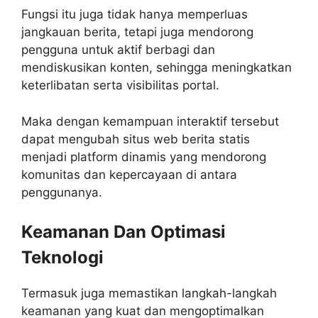
Fungsi itu juga tidak hanya memperluas
jangkauan berita, tetapi juga mendorong
pengguna untuk aktif berbagi dan
mendiskusikan konten, sehingga meningkatkan
keterlibatan serta visibilitas portal.
Maka dengan kemampuan interaktif tersebut
dapat mengubah situs web berita statis
menjadi platform dinamis yang mendorong
komunitas dan kepercayaan di antara
penggunanya.
Keamanan Dan Optimasi
Teknologi
Termasuk juga memastikan langkah-langkah
keamanan yang kuat dan mengoptimalkan