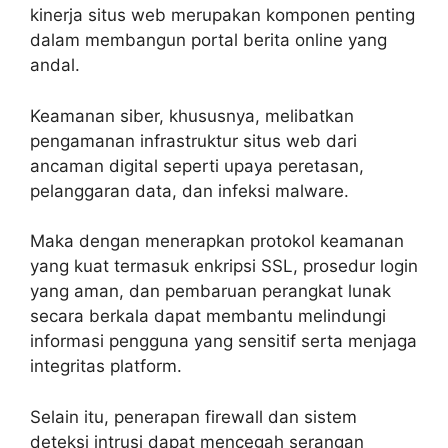
kinerja situs web merupakan komponen penting
dalam membangun portal berita online yang
andal.
Keamanan siber, khususnya, melibatkan
pengamanan infrastruktur situs web dari
ancaman digital seperti upaya peretasan,
pelanggaran data, dan infeksi malware.
Maka dengan menerapkan protokol keamanan
yang kuat termasuk enkripsi SSL, prosedur login
yang aman, dan pembaruan perangkat lunak
secara berkala dapat membantu melindungi
informasi pengguna yang sensitif serta menjaga
integritas platform.
Selain itu, penerapan firewall dan sistem
deteksi intrusi dapat mencegah serangan