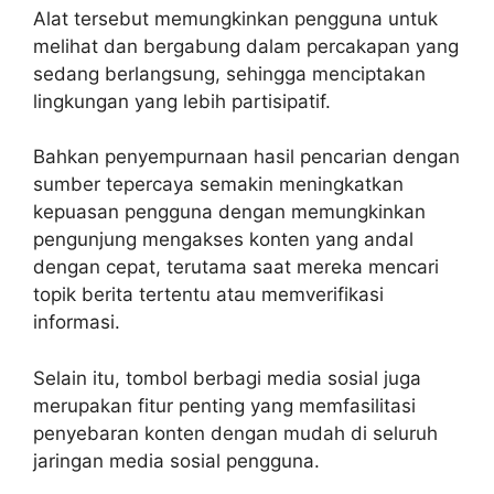
Alat tersebut memungkinkan pengguna untuk
melihat dan bergabung dalam percakapan yang
sedang berlangsung, sehingga menciptakan
lingkungan yang lebih partisipatif.
Bahkan penyempurnaan hasil pencarian dengan
sumber tepercaya semakin meningkatkan
kepuasan pengguna dengan memungkinkan
pengunjung mengakses konten yang andal
dengan cepat, terutama saat mereka mencari
topik berita tertentu atau memverifikasi
informasi.
Selain itu, tombol berbagi media sosial juga
merupakan fitur penting yang memfasilitasi
penyebaran konten dengan mudah di seluruh
jaringan media sosial pengguna.