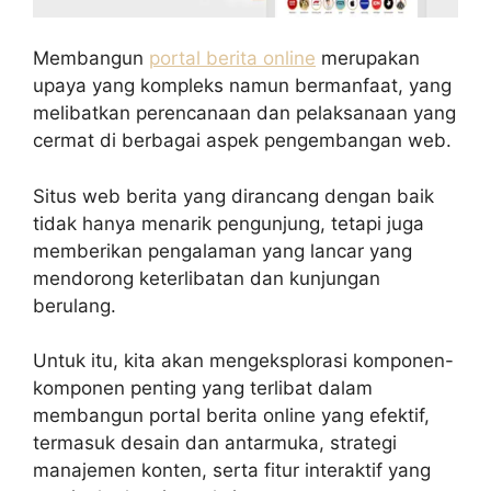
Membangun
portal berita online
merupakan
upaya yang kompleks namun bermanfaat, yang
melibatkan perencanaan dan pelaksanaan yang
cermat di berbagai aspek pengembangan web.
Situs web berita yang dirancang dengan baik
tidak hanya menarik pengunjung, tetapi juga
memberikan pengalaman yang lancar yang
mendorong keterlibatan dan kunjungan
berulang.
Untuk itu, kita akan mengeksplorasi komponen-
komponen penting yang terlibat dalam
membangun portal berita online yang efektif,
termasuk desain dan antarmuka, strategi
manajemen konten, serta fitur interaktif yang