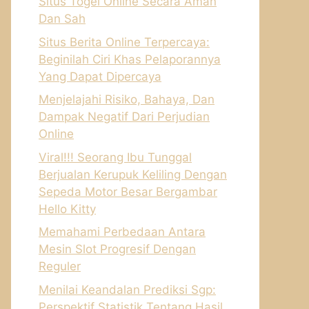
Situs Togel Online Secara Aman
Dan Sah
Situs Berita Online Terpercaya:
Beginilah Ciri Khas Pelaporannya
Yang Dapat Dipercaya
Menjelajahi Risiko, Bahaya, Dan
Dampak Negatif Dari Perjudian
Online
Viral!!! Seorang Ibu Tunggal
Berjualan Kerupuk Keliling Dengan
Sepeda Motor Besar Bergambar
Hello Kitty
Memahami Perbedaan Antara
Mesin Slot Progresif Dengan
Reguler
Menilai Keandalan Prediksi Sgp:
Perspektif Statistik Tentang Hasil