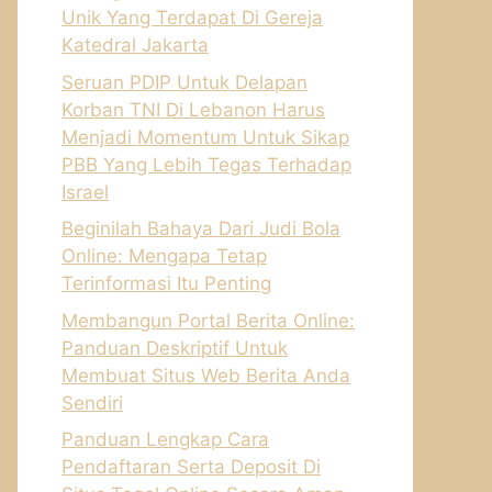
Unik Yang Terdapat Di Gereja
Katedral Jakarta
Seruan PDIP Untuk Delapan
Korban TNI Di Lebanon Harus
Menjadi Momentum Untuk Sikap
PBB Yang Lebih Tegas Terhadap
Israel
Beginilah Bahaya Dari Judi Bola
Online: Mengapa Tetap
Terinformasi Itu Penting
Membangun Portal Berita Online:
Panduan Deskriptif Untuk
Membuat Situs Web Berita Anda
Sendiri
Panduan Lengkap Cara
Pendaftaran Serta Deposit Di