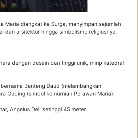
nta Maria diangkat ke Surga, menyimpan sejumlah
ai dari arsitektur hingga simbolisme religiusnya.
enara dengan desain dan tinggi unik, mirip katedral
iri bernama Benteng Daud (melambangkan
ara Gading (simbol kemurnian Perawan Maria).
ar, Angelus Dei, setinggi 45 meter.