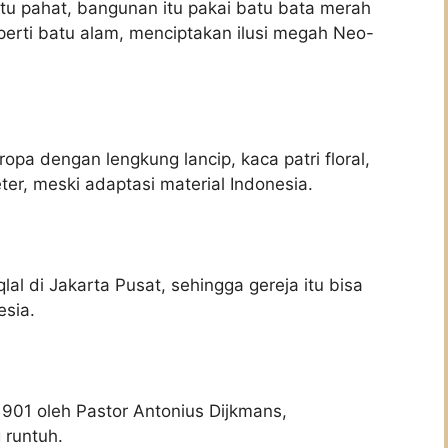
tu pahat, bangunan itu pakai batu bata merah
eperti batu alam, menciptakan ilusi megah Neo-
pa dengan lengkung lancip, kaca patri floral,
meter, meski adaptasi material Indonesia.
al di Jakarta Pusat, sehingga gereja itu bisa
esia.
901 oleh Pastor Antonius Dijkmans,
 runtuh.