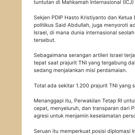
tuntutan di Mahkamah Internasional (ICJ)
Sekjen PDIP Hasto Kristiyanto dan Ketua
politikus Said Abdullah, juga menyoroti 
Israel, di mana dunia internasional seol
tersebut.
Sebagaimana serangan artileri Israel ter
tepat saat prajurit TNI yang tergabung 
sedang menjalankan misi perdamaian.
Total ada sekitar 1.200 prajurit TNI yang 
Menanggapi itu, Perwakilan Tetap RI unt
cepat, menyeluruh, dan transparan dari
agresi untuk menjamin keselamatan pers
Seruan itu memperkuat posisi diplomasi 