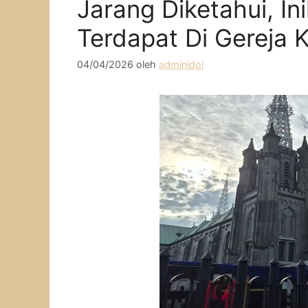
Jarang Diketahui, In
Terdapat Di Gereja 
04/04/2026
oleh
adminidol