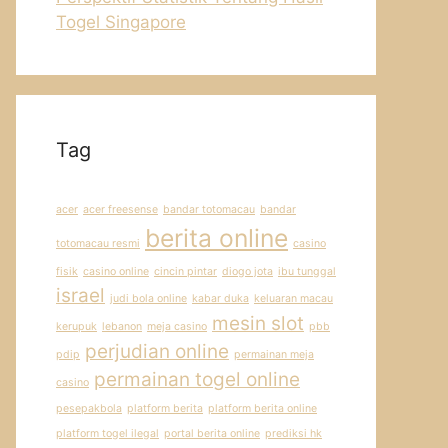
Togel Singapore
Tag
acer
acer freesense
bandar totomacau
bandar
berita online
totomacau resmi
casino
fisik
casino online
cincin pintar
diogo jota
ibu tunggal
israel
judi bola online
kabar duka
keluaran macau
mesin slot
kerupuk
lebanon
meja casino
pbb
perjudian online
pdip
permainan meja
permainan togel online
casino
pesepakbola
platform berita
platform berita online
platform togel ilegal
portal berita online
prediksi hk