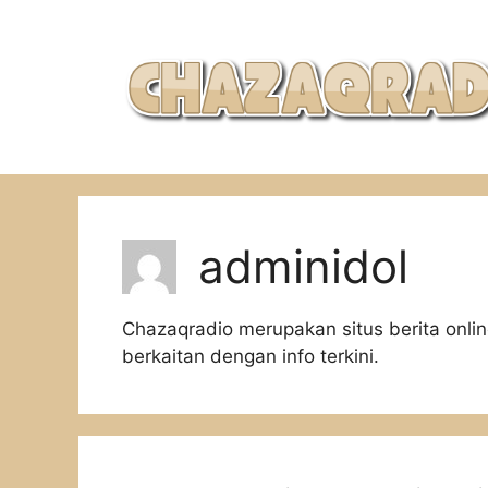
Langsung
ke
isi
adminidol
Chazaqradio merupakan situs berita onl
berkaitan dengan info terkini.