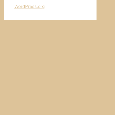
WordPress.org