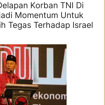
Delapan Korban TNI Di
jadi Momentum Untuk
h Tegas Terhadap Israel