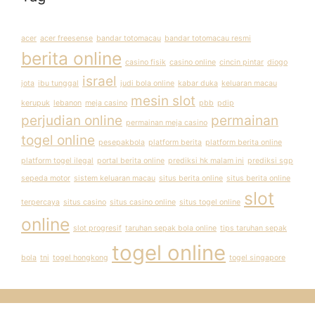
acer
acer freesense
bandar totomacau
bandar totomacau resmi
berita online
casino fisik
casino online
cincin pintar
diogo
israel
jota
ibu tunggal
judi bola online
kabar duka
keluaran macau
mesin slot
kerupuk
lebanon
meja casino
pbb
pdip
perjudian online
permainan
permainan meja casino
togel online
pesepakbola
platform berita
platform berita online
platform togel ilegal
portal berita online
prediksi hk malam ini
prediksi sgp
sepeda motor
sistem keluaran macau
situs berita online
situs berita online
slot
terpercaya
situs casino
situs casino online
situs togel online
online
slot progresif
taruhan sepak bola online
tips taruhan sepak
togel online
bola
tni
togel hongkong
togel singapore