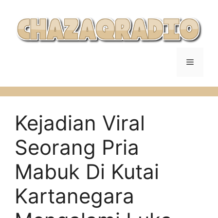
Langsung
ke
isi
Menu
Kejadian Viral
Seorang Pria
Mabuk Di Kutai
Kartanegara