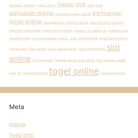
mesin slot
kerupuk
lebanon
meja casino
pbb
pdip
perjudian online
permainan
permainan meja casino
togel online
pesepakbola
platform berita
platform berita online
platform togel ilegal
portal berita online
prediksi hk malam ini
prediksi sgp
sepeda motor
sistem keluaran macau
situs berita online
situs berita online
slot
terpercaya
situs casino
situs casino online
situs togel online
online
slot progresif
taruhan sepak bola online
tips taruhan sepak
togel online
bola
tni
togel hongkong
togel singapore
Meta
Masuk
Feed entri