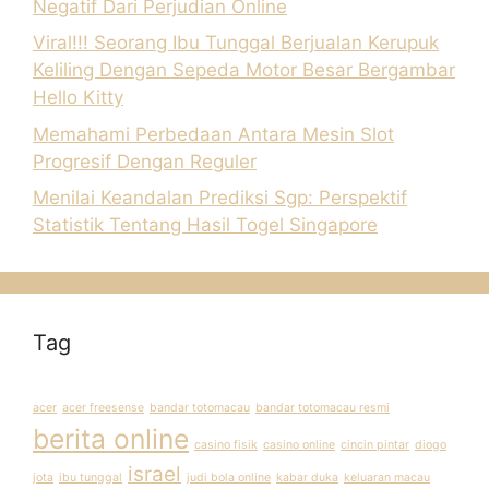
Negatif Dari Perjudian Online
Viral!!! Seorang Ibu Tunggal Berjualan Kerupuk
Keliling Dengan Sepeda Motor Besar Bergambar
Hello Kitty
Memahami Perbedaan Antara Mesin Slot
Progresif Dengan Reguler
Menilai Keandalan Prediksi Sgp: Perspektif
Statistik Tentang Hasil Togel Singapore
Tag
acer
acer freesense
bandar totomacau
bandar totomacau resmi
berita online
casino fisik
casino online
cincin pintar
diogo
israel
jota
ibu tunggal
judi bola online
kabar duka
keluaran macau